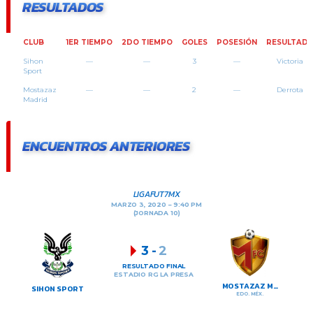
RESULTADOS
CLUB
1ER TIEMPO
2DO TIEMPO
GOLES
POSESIÓN
RESULTAD
Sihon
—
—
3
—
Victoria
Sport
Mostazaz
—
—
2
—
Derrota
Madrid
ENCUENTROS ANTERIORES
LIGAFUT7MX
MARZO 3, 2020
9:40 PM
(JORNADA 10)
3
-
2
RESULTADO FINAL
ESTADIO RG LA PRESA
MOSTAZAZ MADRID
SIHON SPORT
EDO. MÉX.