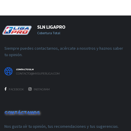
SLN LIGAPRO
Cobertura Total
Siempre puedes contactarnos, acércate a nosotros y haznos saber
tu opinión.
CONTACTO SLN
CONTACTO@MXSUPERLIGA.COM
FACEBOOK
INSTAGRAM
CONTÁCTANOS
Nos gusta oír tu opinión, tus recomendaciones y tus sugerencias.