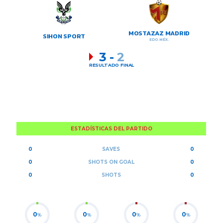
MOSTAZAZ MADRID
SIHON SPORT
EDO. MÉX.
3
-
2
RESULTADO FINAL
ESTADÍSTICAS DEL PARTIDO
0
SAVES
0
0
SHOTS ON GOAL
0
0
SHOTS
0
0
0
0
0
%
%
%
%