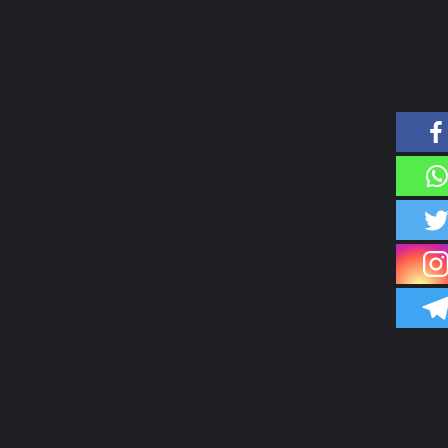
POTENCIA TU LIGA!
CONTACTO@SLNLIGAPRO.COM
OBERTURA TOTAL
TU LIGA
 la Liga de las Estrellas Premier, sus grandes
e de victorias.
do capaz de avanzar invicto y con una cantidad de